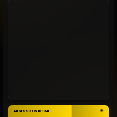
AKSES SITUS RESMI
🎯