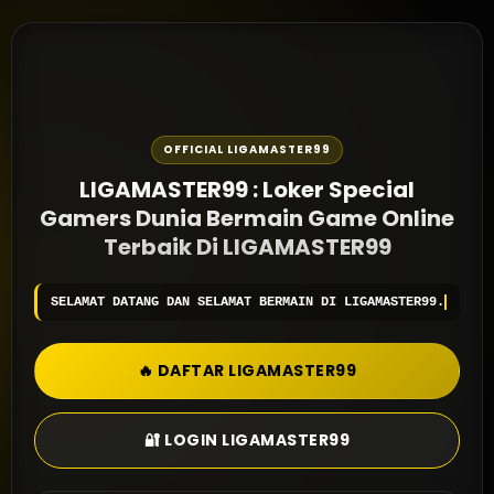
OFFICIAL LIGAMASTER99
LIGAMASTER99 : Loker Special
Gamers Dunia Bermain Game Online
Terbaik Di LIGAMASTER99
SELAMAT DATANG DAN SELAMAT BERMAIN DI LIGAMASTER99.
🔥 DAFTAR LIGAMASTER99
🔐 LOGIN LIGAMASTER99